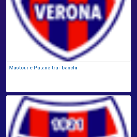
Mastour e Patanè tra i banchi