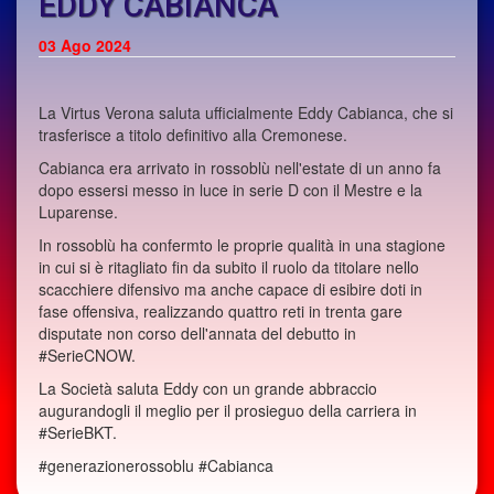
EDDY CABIANCA
03 Ago 2024
La Virtus Verona saluta ufficialmente Eddy Cabianca, che si
trasferisce a titolo definitivo alla Cremonese.
Cabianca era arrivato in rossoblù nell'estate di un anno fa
dopo essersi messo in luce in serie D con il Mestre e la
Luparense.
In rossoblù ha confermto le proprie qualità in una stagione
in cui si è ritagliato fin da subito il ruolo da titolare nello
scacchiere difensivo ma anche capace di esibire doti in
fase offensiva, realizzando quattro reti in trenta gare
disputate non corso dell'annata del debutto in
#SerieCNOW.
La Società saluta Eddy con un grande abbraccio
augurandogli il meglio per il prosieguo della carriera in
#SerieBKT.
#generazionerossoblu #Cabianca