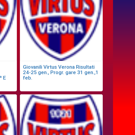
Giovanili Virtus Verona Risultati
24-25 gen., Progr. gare 31 gen.,1
ª E
feb.