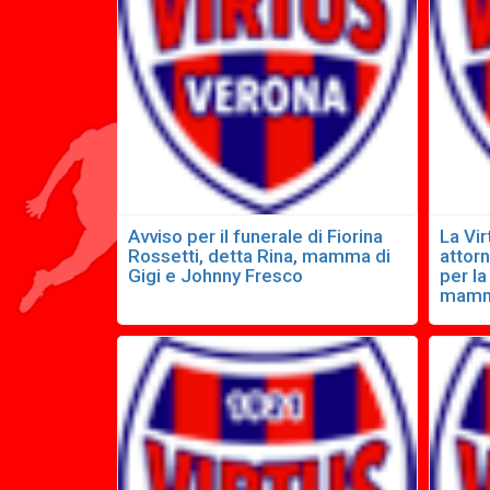
Avviso per il funerale di Fiorina
La Vir
Rossetti, detta Rina, mamma di
attorn
Gigi e Johnny Fresco
per l
mamm