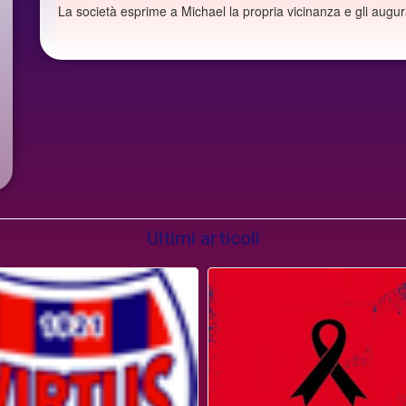
La società esprime a Michael la propria vicinanza e gli augu
Ultimi articoli