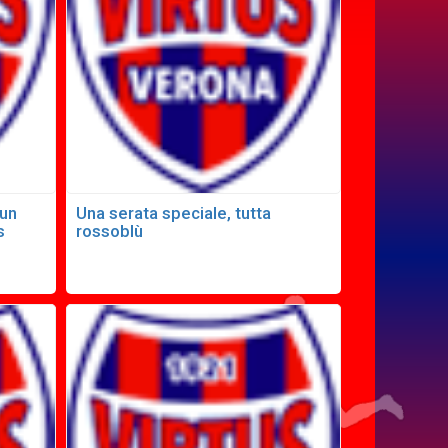
 un
Una serata speciale, tutta
s
rossoblù