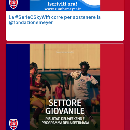
La #SerieCSkyWifi corre per sostenere la
@fondazionemeyer