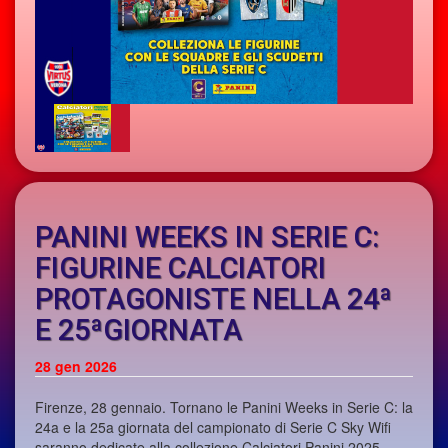
PANINI WEEKS IN SERIE C:
FIGURINE CALCIATORI
PROTAGONISTE NELLA 24ª
E 25ªGIORNATA
28
gen 2026
Firenze, 28 gennaio. Tornano le Panini Weeks in Serie C: la
24a e la 25a giornata del campionato di Serie C Sky Wifi
saranno dedicate alla collezione Calciatori Panini 2025-