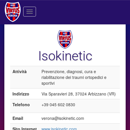
Toggle
navigation
Isokinetic
Attività
Prevenzione, diagnosi, cura e
riabilitazione dei traumi ortopedici e
sportivi
Indirizzo
Via Sparavieri 28, 37024 Arbizzano (VR)
Telefono
+39 045 602 0830
Email
verona@isokinetic.com
Sito Internet
www.isokinetic.com