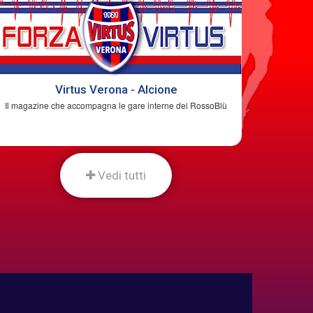
Virtus Verona - Alcione
Il magazine che accompagna le gare interne dei RossoBlù
Vedi tutti
lone secondo Gigi
RITIRO ESTIVO 2026
ST
SC