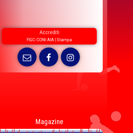
Accrediti
FIGC-CONI-AIA
|
Stampa
Magazine