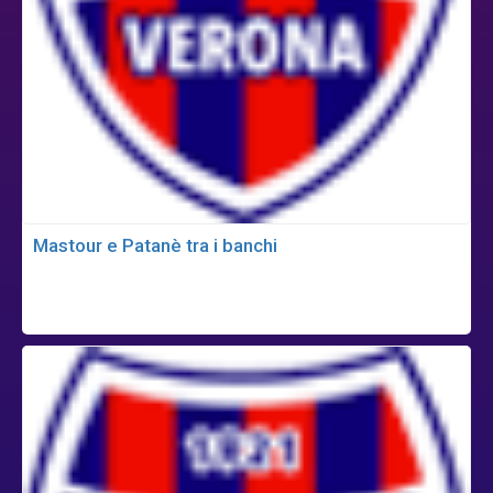
Mastour e Patanè tra i banchi