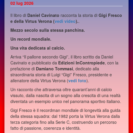
02
lug 2026
Il libro di
Daniel Cavinato
racconta la storia di
Gigi Fresco
e della Virtus Verona (
vedi video
).
.
Mezzo secolo sulla stessa panchina.
Un record mondiale.
Una vita dedicata al calcio.
Arriva “Il pallone secondo Gigi”, il libro scritto da Daniel
Cavinato e pubblicato da
Edizioni InContropiede
, con la
prefazione di
Damiano Tommasi
, dedicato alla
straordinaria storia di Luigi “Gigi” Fresco, presidente e
allenatore della Virtus Verona (
vedi foto
).
Un racconto che attraversa oltre quarant’anni di calcio
vissuto, dalla nascita di un sogno alla crescita di una realtà
diventata un esempio unico nel panorama sportivo italiano.
Gigi Fresco è il recordman mondiale di longevità alla guida
della stessa squadra: dal 1982 porta la Virtus Verona dalla
terza categoria fino alla Serie C, costruendo un percorso
fatto di passione, coerenza e identità.