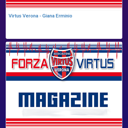
Virtus Verona - Giana Erminio