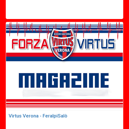
Virtus Verona - FeralpiSalò