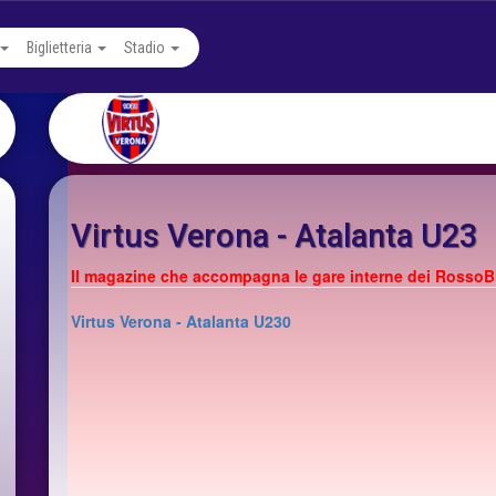
Biglietteria
Stadio
Virtus Verona - Atalanta U23
Il magazine che accompagna le gare interne dei RossoB
Virtus Verona - Atalanta U230