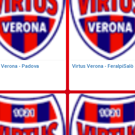
s Verona - Padova
Virtus Verona - FeralpiSalò