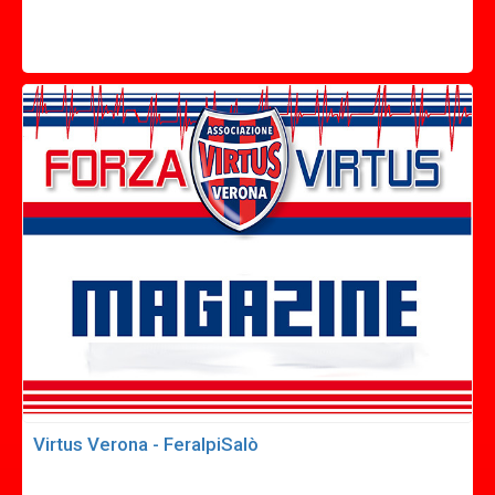
Virtus Verona - FeralpiSalò