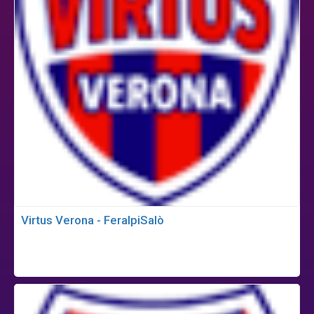
Virtus Verona - FeralpiSalò