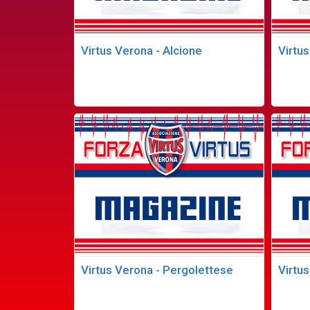
Virtus Verona - Alcione
Virtus
Virtus Verona - Pergolettese
Virtu