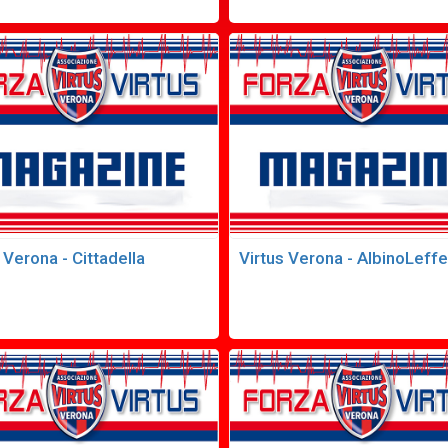
 Verona - Cittadella
Virtus Verona - AlbinoLeffe