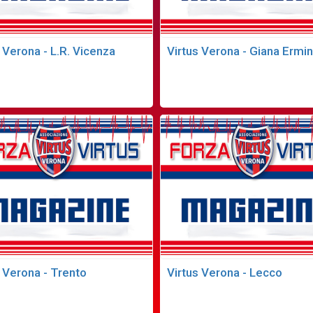
 Verona - L.R. Vicenza
Virtus Verona - Giana Ermin
s Verona - Trento
Virtus Verona - Lecco