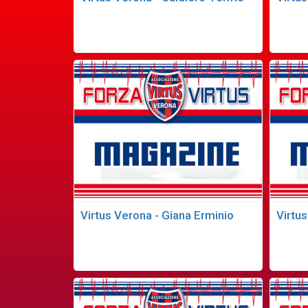
Virtus Verona - Giana Erminio
Virtu