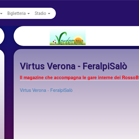
Biglietteria
Stadio
Virtus Verona - FeralpiSalò
Il magazine che accompagna le gare interne dei RossoB
Virtus Verona - FeralpiSalò