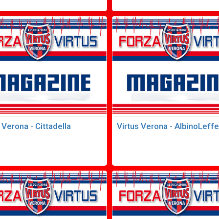
 Verona - Cittadella
Virtus Verona - AlbinoLeffe