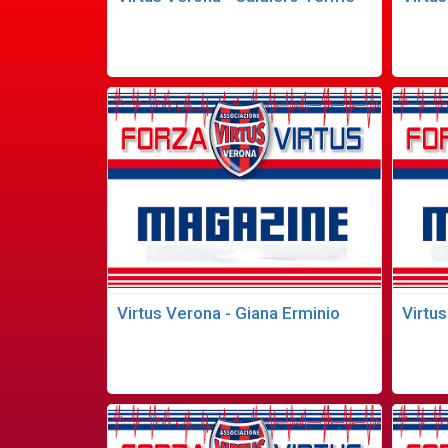
Virtus Verona - Giana Erminio
Virtu