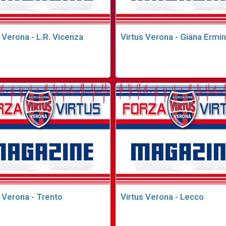
 Verona - L.R. Vicenza
Virtus Verona - Giana Ermin
s Verona - Trento
Virtus Verona - Lecco