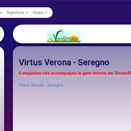
Biglietteria
Stadio
Virtus Verona - Seregno
Il magazine che accompagna le gare interne dei RossoB
Virtus Verona - Seregno