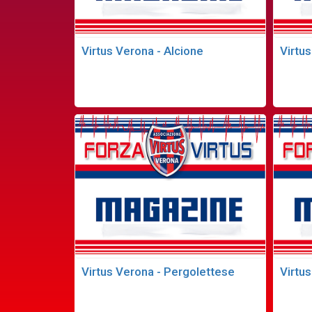
Virtus Verona - Alcione
Virtus
Virtus Verona - Pergolettese
Virtu