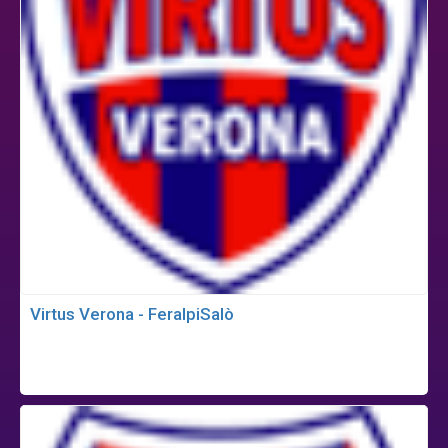
Virtus Verona - FeralpiSalò