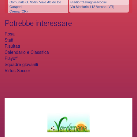
Comunale G. Voltini Viale Alcide De
Stadio "Gavagnin-Nocini
Gasperi,
Via Montorio 112 Verona (VR)
Crema (CR)
Potrebbe interessare
Rosa
Staff
Risultati
Calendario e Classifica
Playoff
Squadre giovanili
Virtus Soccer