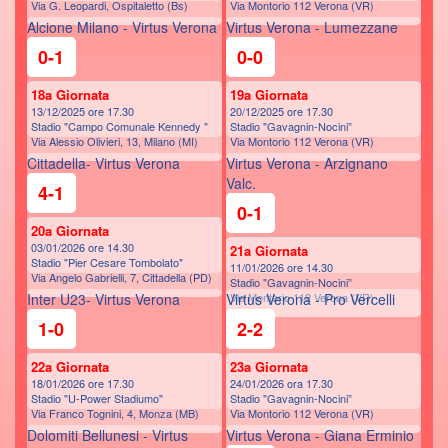
Via G. Leopardi, Ospitaletto (Bs)
Via Montorio 112 Verona (VR)
Alcione Milano - Virtus Verona
Virtus Verona - Lumezzane
0-1
0-0
18a Giornata
19a Giornata
13/12/2025 ore 17.30
20/12/2025 ore 17.30
Stadio "Campo Comunale Kennedy "
Stadio "Gavagnin-Nocini”
Via Alessio Olivieri, 13, Milano (MI)
Via Montorio 112 Verona (VR)
Cittadella- Virtus Verona
Virtus Verona - Arzignano
Valc.
4-1
0-1
20a Giornata
03/01/2026 ore 14.30
21a Giornata
Stadio "Pier Cesare Tombolato"
11/01/2026 ore 14.30
Via Angelo Gabrielli, 7, Cittadella (PD)
Stadio "Gavagnin-Nocini”
Inter U23- Virtus Verona
Virtus Verona - Pro Vercelli
Via Montorio 112 Verona (VR)
1-0
2-2
22a Giornata
23a Giornata
18/01/2026 ore 17.30
24/01/2026 ora 17.30
Stadio "U-Power Stadiumo"
Stadio "Gavagnin-Nocini”
Via Franco Tognini, 4, Monza (MB)
Via Montorio 112 Verona (VR)
Dolomiti Bellunesi - Virtus
Virtus Verona - Giana Erminio