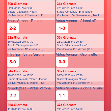
30a Giornata
31a Giornata
02/03/2026 ore 20.30
07/03/2026 ore 14.30
Stadio "Gavagnin-Nocini”
Stadio Comunale "Briamasco”
Via Montorio 112 Verona (VR)
Via Roberto Da Sanseverino, Trento
Virtus Verona - Renate
Virtus Verona - AlbinoLeffe
2-2
1-3
32a Giornata
33a Giornata
15/03/2026 ore 17.30
22/03/2026 ore 20.30
Stadio "Gavagnin-Nocini”
Stadio "Gavagnin-Nocini”
Via Montorio 112 Verona (VR)
Via Montorio 112 Verona (VR)
Triestina - Virtus Verona
Virtus Verona - Ospitaletto
5-0
0-0
34a Giornata
35a Giornata
29/03/2026 ore 17.30
06/04/2026 ore 17.30
Stadio Comunale "Nereo Rocco”
Stadio "Gavagnin-Nocini”
Via Dei Macelli, 5, Trieste (TS)
Via Montorio 112 Verona (VR)
Pergolettese - Virtus Verona
Virtus Verona - Alcione Milano
2-2
1-1
36a Giornata
37a Giornata
11/04/2025 ore 14.30
19/04/2026 ore 14.30