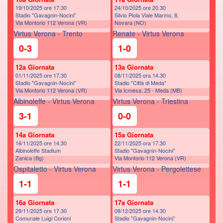
19/10/2025 ore 17.30
24/10/2025 ore 20.30
Stadio "Gavagnin-Nocini”
Silvio Piola Viale Marmo, 8,
Via Montorio 112 Verona (VR)
Novara (NO)
Virtus Verona - Trento
Renate - Virtus Verona
0-3
1-0
12a Giornata
13a Giornata
01/11/2025 ore 17.30
08/11/2025 ora 14.30
Stadio "Gavagnin-Nocini”
Stadio "Città di Meda"
Via Montorio 112 Verona (VR)
Via Icmesa, 25 - Meda (MB)
Albinoleffe - Virtus Verona
Virtus Verona - Triestina
3-1
0-0
14a Giornata
15a Giornata
16/11/2025 ore 14.30
22/11/2025 ora 17.30
Albinoleffe Stadium
Stadio "Gavagnin-Nocini”
Zanica (Bg)
Via Montorio 112 Verona (VR)
Ospitaletto - Virtus Verona
Virtus Verona - Pergolettese
1-1
1-1
16a Giornata
17a Giornata
29/11/2025 ore 17.30
08/12/2025 ore 14.30
Comunale Luigi Corioni
Stadio "Gavagnin-Nocini”