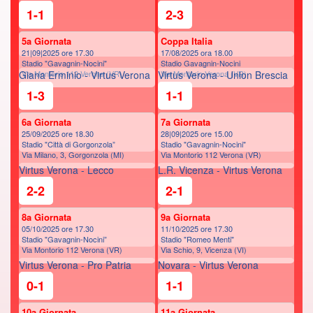
1-1
2-3
5a Giornata
Coppa Italia
21|09|2025 ore 17.30
17/08/2025 ora 18.00
Stadio "Gavagnin-Nocini"
Stadio Gavagnin-Nocini
Giana Erminio - Virtus Verona
Via Montorio 112 Verona (VR)
Virtus Verona - Union Brescia
Via Montorio,Verona (VR)
1-3
1-1
6a Giornata
7a Giornata
25/09/2025 ore 18.30
28|09|2025 ore 15.00
Stadio "Città di Gorgonzola”
Stadio "Gavagnin-Nocini"
Via Milano, 3, Gorgonzola (MI)
Via Montorio 112 Verona (VR)
Virtus Verona - Lecco
L.R. Vicenza - Virtus Verona
2-2
2-1
8a Giornata
9a Giornata
05/10/2025 ore 17.30
11/10/2025 ore 17.30
Stadio "Gavagnin-Nocini”
Stadio "Romeo Menti"
Via Montorio 112 Verona (VR)
Via Schio, 9, Vicenza (VI)
Virtus Verona - Pro Patria
Novara - Virtus Verona
0-1
1-1
10a Giornata
11a Giornata