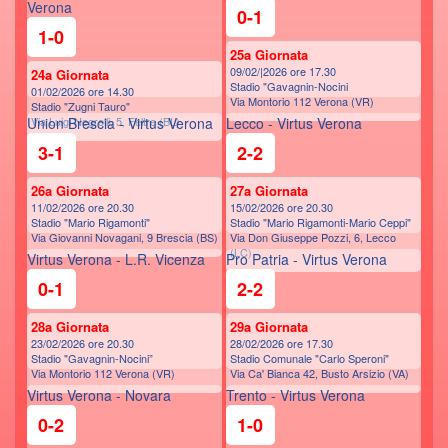
Verona
0-1
1-0
25a Giornata
09/02/|2026 ore 17.30
24a Giornata
Stadio "Gavagnin-Nocini
01/02/2026 ore 14.30
Via Montorio 112 Verona (VR)
Stadio "Zugni Tauro"
Union Brescia - Virtus Verona
Via Luigi Negrelli, 5, Feltre (BL)
Lecco - Virtus Verona
3-1
2-2
26a Giornata
27a Giornata
11/02/2026 ore 20.30
15/02/2026 ore 20.30
Stadio "Mario Rigamonti"
Stadio "Mario Rigamonti-Mario Ceppi"
Via Giovanni Novagani, 9 Brescia (BS)
Via Don Giuseppe Pozzi, 6, Lecco
(LC)
Virtus Verona - L.R. Vicenza
Pro Patria - Virtus Verona
0-1
2-2
28a Giornata
29a Giornata
23/02/2026 ore 20.30
28/02/2026 ore 17.30
Stadio "Gavagnin-Nocini”
Stadio Comunale "Carlo Speroni"
Via Montorio 112 Verona (VR)
Via Ca' Bianca 42, Busto Arsizio (VA)
Virtus Verona - Novara
Trento - Virtus Verona
0-2
1-0