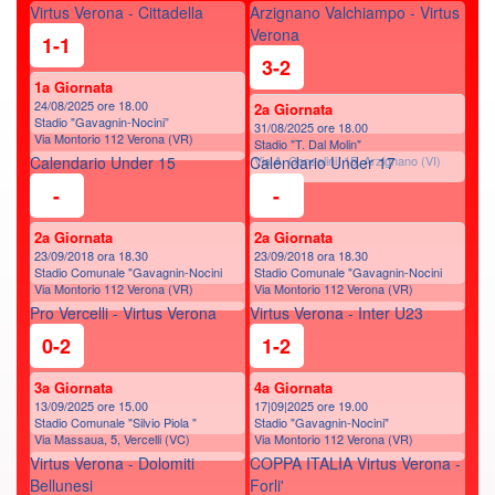
Virtus Verona - Cittadella
Arzignano Valchiampo - Virtus
Verona
1-1
3-2
1a Giornata
24/08/2025 ore 18.00
2a Giornata
Stadio "Gavagnin-Nocini”
31/08/2025 ore 18.00
Via Montorio 112 Verona (VR)
Stadio "T. Dal Molin"
Calendario Under 15
Calendario Under 17
Via A. Consolini, 15, Arzignano (VI)
-
-
2a Giornata
2a Giornata
23/09/2018 ora 18.30
23/09/2018 ora 18.30
Stadio Comunale "Gavagnin-Nocini
Stadio Comunale "Gavagnin-Nocini
Via Montorio 112 Verona (VR)
Via Montorio 112 Verona (VR)
Pro Vercelli - Virtus Verona
Virtus Verona - Inter U23
0-2
1-2
3a Giornata
4a Giornata
13/09/2025 ore 15.00
17|09|2025 ore 19.00
Stadio Comunale "Silvio Piola "
Stadio "Gavagnin-Nocini"
Via Massaua, 5, Vercelli (VC)
Via Montorio 112 Verona (VR)
Virtus Verona - Dolomiti
COPPA ITALIA Virtus Verona -
Bellunesi
Forli'