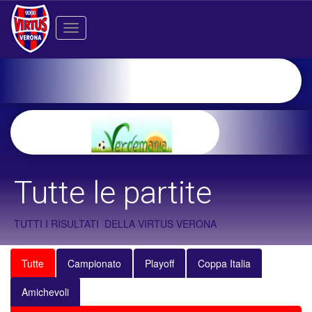
Toggle
navigation
Tutte le partite
TUTTI I RISULTATI DELLA VIRTUS VERONA
Tutte
Campionato
Playoff
Coppa Italia
Amichevoli