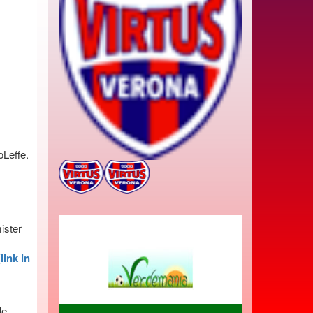
oLeffe.
ister
(
link in
le.