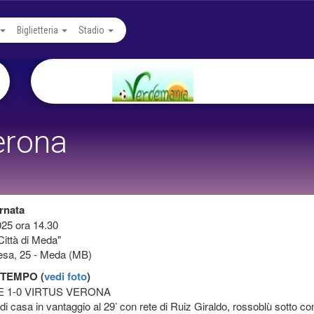
Biglietteria
Stadio
erona
rnata
025 ora 14.30
Città di Meda"
esa, 25 - Meda (MB)
 TEMPO (
vedi foto
)
 1-0 VIRTUS VERONA
di casa in vantaggio al 29’ con rete di Ruiz Giraldo, rossoblù sotto con