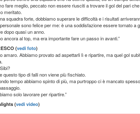
Vendita Onlin
 fare meglio, peccato non essere riusciti a trovare il gol del pari che
Cialde, Capsu
 meritato.
Caffè Migliori
a squadra forte, dobbiamo superare le difficoltà e i risultati arriveran
Marche
o personale sono felice per me: è una soddisfazione essere tornato a 
are dopo quasi un anno.
 ancora al top, ma era importante fare un passo in avanti.”
https://www.ilovecaffe.com/+39
RESCO (
vedi foto
)
to amaro. Abbiamo provato ad aspettarli lì e ripartire, ma quel gol sub
a.
 Sibi?
e questo tipo di falli non viene più fischiato.
ondo tempo abbiamo spinto di più, ma purtroppo ci è mancato spess
 passaggio.
iamo solo lavorare per ripartire.”
lights (
vedi video
)