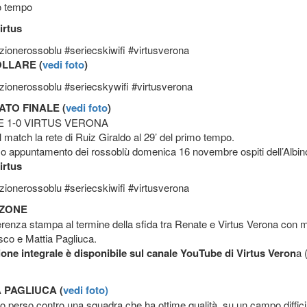
o tempo
irtus
zionerossoblu #seriecskiwifi #virtusverona
OLLARE (
vedi foto
)
zionerossoblu #seriecskywifi #virtusverona
ATO FINALE (
vedi foto
)
 1-0 VIRTUS VERONA
l match la rete di Ruiz Giraldo al 29’ del primo tempo.
o appuntamento dei rossoblù domenica 16 novembre ospiti dell’Albin
irtus
zionerossoblu #seriecskiwifi #virtusverona
 ZONE
renza stampa al termine della sfida tra Renate e Virtus Verona con m
sco e Mattia Pagliuca.
ione integrale è disponibile sul canale YouTube di Virtus Veron
a 
 PAGLIUCA (
vedi foto)
 perso contro una squadra che ha ottime qualità, su un campo diffici