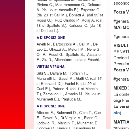
second
Riviera C., Mastromonaco G., Delcarro
A. (dal 35′ st Vassallo F.), Esposito G.
Forza V
(dal 23′ st Cali M.), Bonetti A. (dal 35′ st
Rossi G.), Ruiz Giraldo P., Kolaj A. (dal
#genera
18′ st Spalluto S.), Karlsson O. (dal 18′
MAI M
st De Leo L.).
#genera
A DISPOSIZIONE
Anelli N., Bartoccioni A., Cali M., De
RISULT
Leo L., Ghezzi A., Meloni M., Nene S.,
RENATE
Ori R., Rossi G., Spalluto S., Vassallo
Decide i
F., Ziu D., Allenatore: Luciano Foschi.
Prossim
VIRTUS VERONA
Forza V
Sibi S., Daffara M., Toffanin F.,
Munaretti L., Bassi M., Gatti C. (dal 14′
#genera
st Bulevardi D.), Fanini F. (dal 29′ st
MIXED
Cuel E.), Patane N. (dal 1′ st Mancini
T.), Zarpellon L., Amadio M. (dal 29′ st
La confe
Muhameti E.), Pagliuca M..
Gigi Fre
La vers
A DISPOSIZIONE
bio
).
Alfonso E., Bulevardi D., Cielo T., Cuel
E., Devoti A., Di Virgilio M., Fiorin G.,
MATTIA
Lodovici R., Mancini T., Muhameti E.,
“Abbiamo
Odogwu C., Saiani F., Scardigno N.,