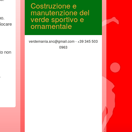
e
Costruzione e
Soluzio
le
manutenzione del
telefon
verde sportivo e
interne
no.
ornamentale
Wifi, fi
giocare
 06 897 157 54
verdemania.snc@gmail.com - +39 345 503
www.avelia
0963
ito non
o