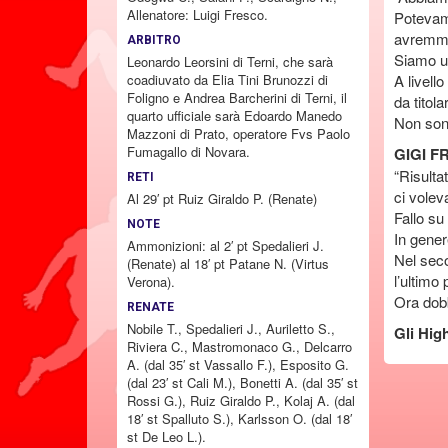
Allenatore: Luigi Fresco.
Potevamo
avremmo
ARBITRO
Siamo un
Leonardo Leorsini di Terni, che sarà
coadiuvato da Elia Tini Brunozzi di
A livell
Foligno e Andrea Barcherini di Terni, il
da titol
quarto ufficiale sarà Edoardo Manedo
Non sono
Mazzoni di Prato, operatore Fvs Paolo
Fumagallo di Novara.
GIGI F
“Risulta
RETI
ci volev
Al 29′ pt Ruiz Giraldo P. (Renate)
Fallo su
NOTE
In gener
Ammonizioni: al 2′ pt Spedalieri J.
Nel sec
(Renate) al 18′ pt Patane N. (Virtus
l’ultimo
Verona).
Ora dobb
RENATE
Nobile T., Spedalieri J., Auriletto S.,
Gli High
Riviera C., Mastromonaco G., Delcarro
A. (dal 35′ st Vassallo F.), Esposito G.
(dal 23′ st Cali M.), Bonetti A. (dal 35′ st
Rossi G.), Ruiz Giraldo P., Kolaj A. (dal
18′ st Spalluto S.), Karlsson O. (dal 18′
st De Leo L.).