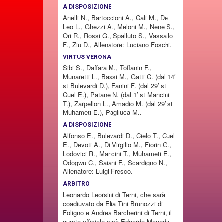
A DISPOSIZIONE
Anelli N., Bartoccioni A., Cali M., De
Leo L., Ghezzi A., Meloni M., Nene S.,
Ori R., Rossi G., Spalluto S., Vassallo
F., Ziu D., Allenatore: Luciano Foschi.
VIRTUS VERONA
Sibi S., Daffara M., Toffanin F.,
Munaretti L., Bassi M., Gatti C. (dal 14′
st Bulevardi D.), Fanini F. (dal 29′ st
Cuel E.), Patane N. (dal 1′ st Mancini
T.), Zarpellon L., Amadio M. (dal 29′ st
Muhameti E.), Pagliuca M..
A DISPOSIZIONE
Alfonso E., Bulevardi D., Cielo T., Cuel
E., Devoti A., Di Virgilio M., Fiorin G.,
Lodovici R., Mancini T., Muhameti E.,
Odogwu C., Saiani F., Scardigno N.,
Allenatore: Luigi Fresco.
ARBITRO
Leonardo Leorsini di Terni, che sarà
coadiuvato da Elia Tini Brunozzi di
Foligno e Andrea Barcherini di Terni, il
quarto ufficiale sarà Edoardo Manedo