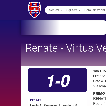
Società
Squadre
Comunicazioni
Renate - Virtus V
1-0
13a Gio
08/11/2
Stadio "
Via Icm
PRIMO
RENATE
RENATE
Padroni 
Nobile T., Spedalieri J., Auriletto S.,