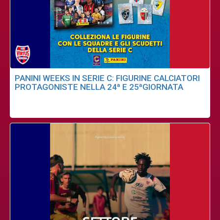
PANINI WEEKS IN SERIE C: FIGURINE CALCIATORI
PROTAGONISTE NELLA 24ª E 25ªGIORNATA