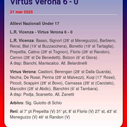
Virtus Verona 6 - 0
31 mar 2025
Allievi Nazionali Under 17
L.R. Vicenza - Virtus Verona 6 - 0
L.R. Vicenza
: Basso, Signori (28' st Meneguzzo), Barbiero,
Rensi, Blal (19' st Buzzacchera), Bonetto (19' st Tartaglia),
Prepelita, Catino (28' st Tognon), Florio (28' st Randon),
Carron (28' st De Benedetti), Bolzon (6' st Giora).
A disp: Bianchi, Maniscalco. All. Belardinelli
Virtus Verona
: Castioni, Berengan (28' st Dalla Guarda),
Nezha, De Rossi, Perina (28' st Malvezzi), Kuqi (17' Rossi),
Piccoli, Scappini (28' st Bovo), Camassa (28' st (Cacciato),
Marcolini (28' st Abdic), Bianchini (6' st Tambara).
A disp: Podja, Scarsetto. All. Zanetti
Arbitro
: Sig. Guiotto di Schio
Reti
: al 7' pt Prepelita (V) 31' pt, 8' st Florio (V) 27' st, 43' st
Meneguzzo (V) 46' st Randon (V)