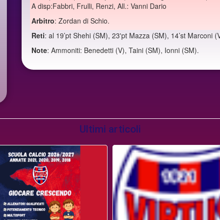
A disp:Fabbri, Frulli, Renzi, All.: Vanni Dario
Arbitro
: Zordan di Schio.
Reti
: al 19’pt Shehi (SM), 23'pt Mazza (SM), 14’st Marconi (
Note
: Ammoniti: Benedetti (V), Taini (SM), Ionni (SM).
Ultimi articoli