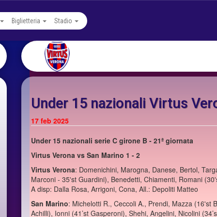
Biglietteria
Stadio
Under 15 nazionali Virtus Ver
17 feb 2025
Under 15 nazionali serie C girone B - 21ª giornata
Virtus Verona vs San Marino 1 - 2
Virtus Verona
: Domenichini, Marogna, Danese, Bertol, Targa (
Marconi - 35'st Guardini), Benedetti, Chiamenti, Romani (30's
A disp: Dalla Rosa, Arrigoni, Cona, All.: Depoliti Matteo
San Marino
: Michelotti R., Ceccoli A., Prendi, Mazza (16'st B
Achilli), Ionni (41’st Gasperoni), Shehi, Angelini, Nicolini (34’s