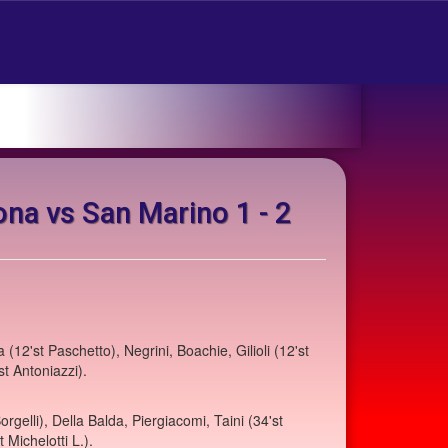
ona vs San Marino 1 - 2
12'st Paschetto), Negrini, Boachie, Gilioli (12'st
t Antoniazzi).
orgelli), Della Balda, Piergiacomi, Taini (34'st
t Michelotti L.).