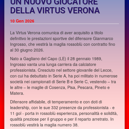
UN NUOVO GIOCATORE
DELLA VIRTUS VERONA
10 Gen 2026
La Virtus Verona comunica di aver acquisito a titolo
definitivo le prestazioni sportive del difensore Gianmarco
Ingrosso, che vestirà la maglia rossoblù con contratto fino
al 30 giugno 2026.
Nato a Gagliano del Capo (LE) il 28 gennaio 1989,
Ingrosso vanta una lunga carriera da calciatore
professionista. Cresciuto nel settore giovanile del Lecce,
con cui ha debuttato in Serie A, ha poi militato in numerose
società nei campionati di Serie B e Serie C, vestendo – tra
le altre – le maglie di Cosenza, Pisa, Pescara, Pineto e
Matera.
Difensore affidabile, di temperamento e con doti di
leadership, con le sue 332 presenze da professionista - e
11 gol - porta in rossoblù esperienza, personalità e solidità,
qualità preziose per il gruppo e per il reparto arretrato. In
rossoblù vestirà la maglia numero 38.