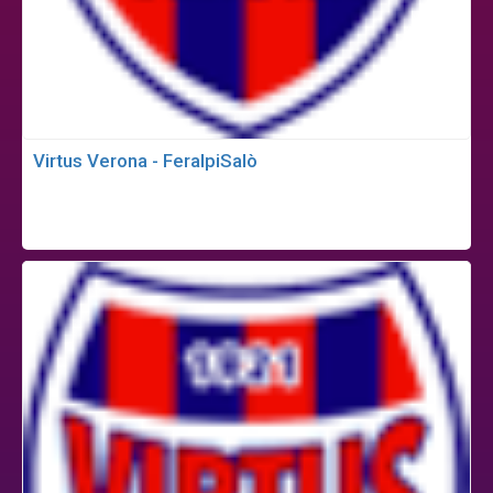
Virtus Verona - FeralpiSalò