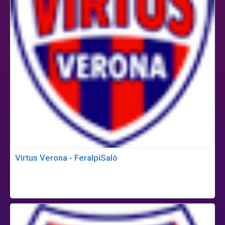
Virtus Verona - FeralpiSalò