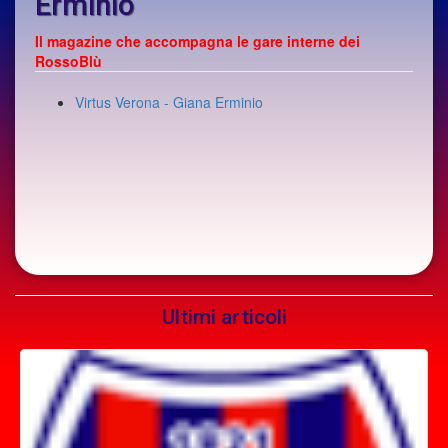
Erminio
Il magazine che accompagna le gare interne dei
RossoBlù
Virtus Verona - Giana Erminio
Ultimi articoli