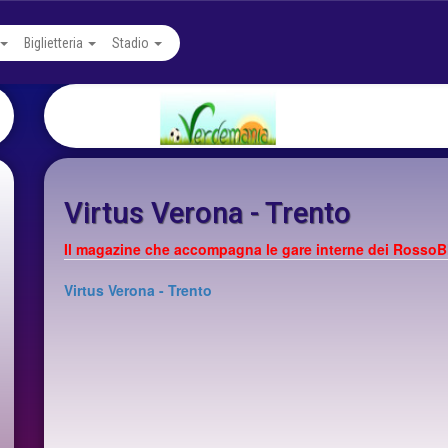
Biglietteria
Stadio
Virtus Verona - Trento
Il magazine che accompagna le gare interne dei RossoB
Virtus Verona - Trento