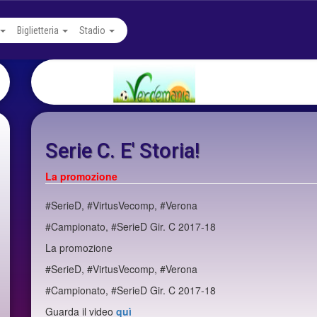
Biglietteria
Stadio
Serie C. E' Storia!
La promozione
#SerieD, #VirtusVecomp, #Verona
#Campionato, #SerieD Gir. C 2017-18
La promozione
#SerieD, #VirtusVecomp, #Verona
#Campionato, #SerieD Gir. C 2017-18
Guarda il video
quì