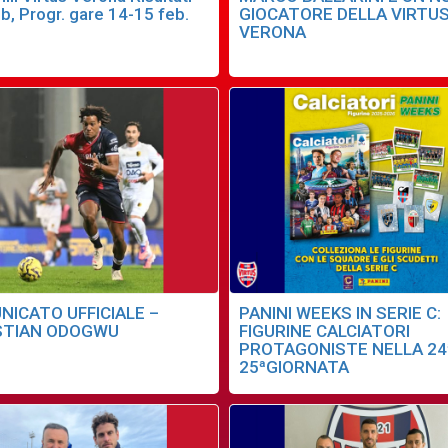
b, Progr. gare 14-15 feb.
GIOCATORE DELLA VIRTU
VERONA
NICATO UFFICIALE –
PANINI WEEKS IN SERIE C:
STIAN ODOGWU
FIGURINE CALCIATORI
PROTAGONISTE NELLA 24
25ªGIORNATA