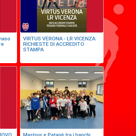
mmaso
VIRTUS VERONA - LR VICENZA:
re
RICHIESTE DI ACCREDITO
STAMPA
NUOVO
Mastour e Patanè tra i banchi