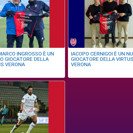
MARCO INGROSSO È UN
IACOPO CERNIGOI È UN N
O GIOCATORE DELLA
GIOCATORE DELLA VIRTU
US VERONA
VERONA