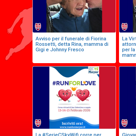
Avviso per il funerale di Fiorina
La Vir
Rossetti, detta Rina, mamma di
attorn
Gigi e Johnny Fresco
per l
mamm
La #SerieCSkyWifi corre per
Giovan