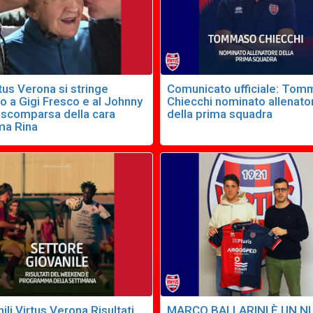
tus Verona si stringe
Comunicato ufficiale: To
o a Gigi Fresco e al Johnny
Chiecchi nominato allenato
a scomparsa della cara
della prima squadra
a Rina
ili Virtus Verona Risultati
MARCO BALLARINI È UN 