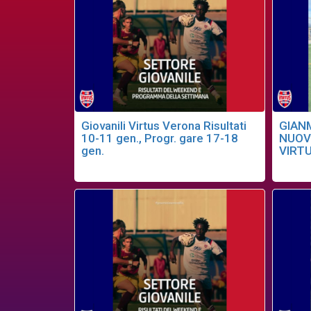
Giovanili Virtus Verona Risultati
GIAN
10-11 gen., Progr. gare 17-18
NUOV
gen.
VIRT