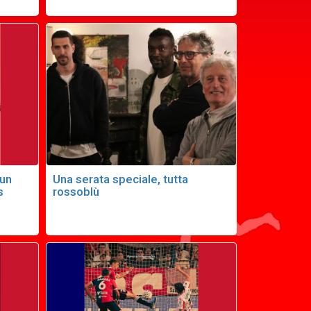
 un
Una serata speciale, tutta
s
rossoblù