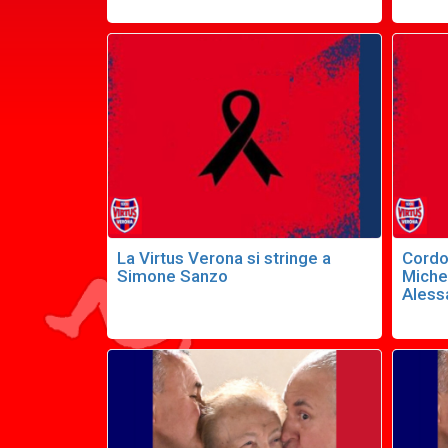
La Virtus Verona si stringe a
Cordo
Simone Sanzo
Miche
Aless